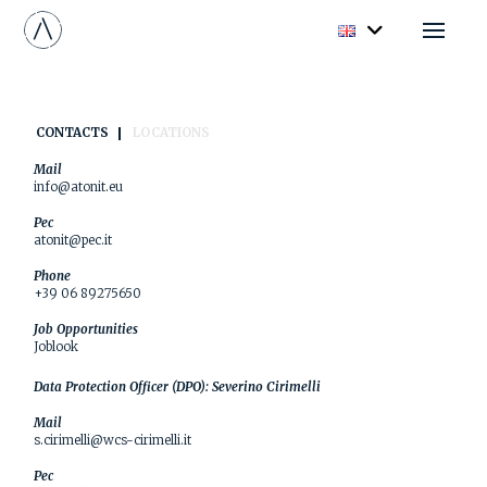
CONTACTS
LOCATIONS
Mail
info@atonit.eu
Pec
atonit@pec.it
Phone
+39 06 89275650
Job Opportunities
Joblook
Data Protection Officer (DPO): Severino Cirimelli
Mail
s.cirimelli@wcs-cirimelli.it
Pec