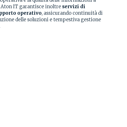
za operativa e la qualità delle informazioni a
 Aton IT garantisce inoltre
servizi di
upporto operativo
, assicurando continuità di
ione delle soluzioni e tempestiva gestione
.