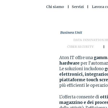
Chi siamo
Servizi
Lavora c
Business Unit
DATA INNOVATION H
CYBER SECURITY
Aton IT offre una
gamma 
hardware
per l’automazi
Le soluzioni includono
g
elettronici, integrazio
piattaforme touch scr
più efficienti le operazi
L’offerta consente di
ott
magazzino e dei proce